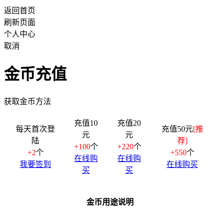
返回首页
刷新页面
个人中心
取消
金币充值
获取金币方法
充值10
充值20
每天首次登
充值50元
[推
元
元
陆
荐]
+100
个
+220
个
+2
个
+550
个
在线购
在线购
我要签到
在线购买
买
买
金币用途说明